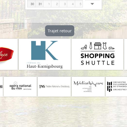
2
3
4
5
6
7
8
11:00
12:00
9
10
11
12
13
14
15
13:00
16
17
18
19
20
21
22
14:00
23
24
25
26
27
28
29
15:00
30
31
1
2
3
4
5
16:00
17:00
18:00
19:00
Trajet retour
20:00
21:00
22:00
23:00